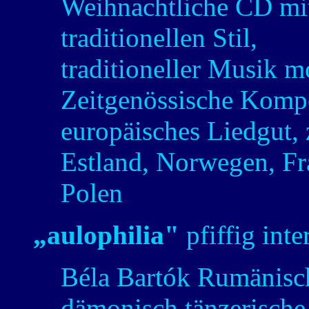
Weihnachtliche CD mit
traditionellen Stil,
traditioneller Musik m
Zeitgenössische Kompo
europäisches Liedgut, 
Estland, Norwegen, Fr
Polen
„aulophilia"
pfiffig inter
Béla Bartók Rumänisch
dämonisch tänzerische