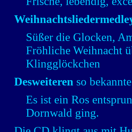
Frische, lebendig, excel
Weihnachtsliedermedle
Süßer die Glocken, A
Fröhliche Weihnacht üb
Klingglöckchen
Desweiteren
so bekannte
Es ist ein Ros entspru
Dornwald ging.
Die CD klingt aus mit 